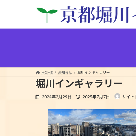
コ
ナ
ン
ビ
テ
ゲ
ン
ー
ツ
シ
へ
ョ
ス
ン
キ
に
ッ
移
プ
動
HOME
お知らせ
堀川インギャラリー
堀川インギャラリー
最
2024年2月29日
2025年7月7日
サイト
終
更
新
日
時
: